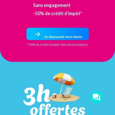
Sans engagement
-50% de crédit d'impôt*
Je demande mon devis
*-50% de crédit d'impôt selon les prestations
3h
offertes